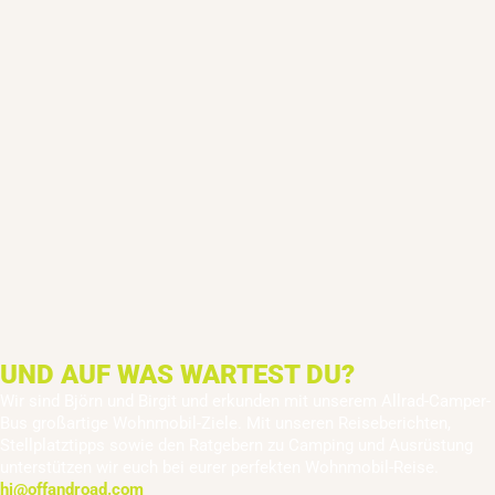
UND AUF WAS WARTEST DU?
Wir sind Björn und Birgit und erkunden mit unserem Allrad-Camper-
Bus großartige Wohnmobil-Ziele. Mit unseren Reiseberichten,
Stellplatztipps sowie den Ratgebern zu Camping und Ausrüstung
unterstützen wir euch bei eurer perfekten Wohnmobil-Reise.
hi@offandroad.com