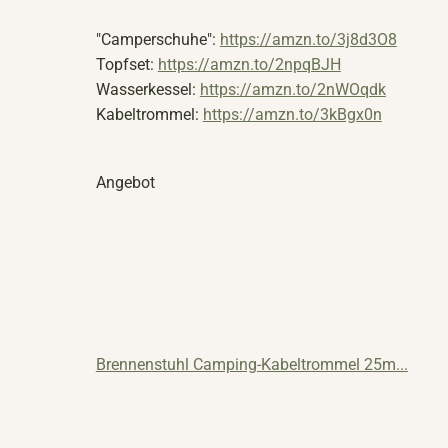
"Camperschuhe":
https://amzn.to/3j8d3O8
Topfset:
https://amzn.to/2npqBJH
Wasserkessel:
https://amzn.to/2nWOqdk
Kabeltrommel:
https://amzn.to/3kBgx0n
Angebot
Brennenstuhl Camping-Kabeltrommel 25m...