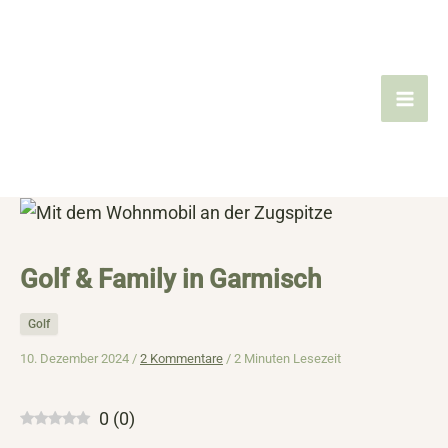
Zum
Inhalt
springen
Golf & Family in Garmisch
Golf
10. Dezember 2024 /
2 Kommentare
/
2 Minuten Lesezeit
0
(
0
)