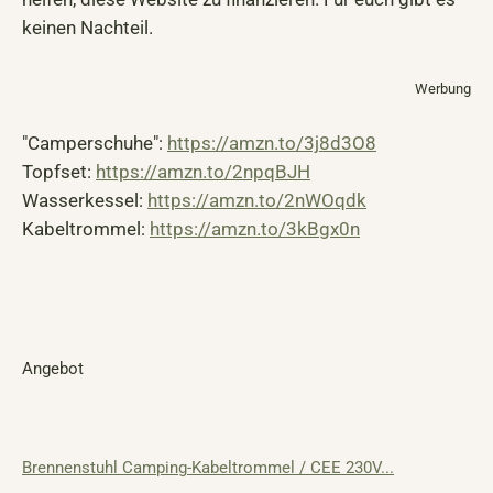
keinen Nachteil.
Werbung
"Camperschuhe":
https://amzn.to/3j8d3O8
Topfset:
https://amzn.to/2npqBJH
Wasserkessel:
https://amzn.to/2nWOqdk
Kabeltrommel:
https://amzn.to/3kBgx0n
Angebot
Brennenstuhl Camping-Kabeltrommel / CEE 230V...