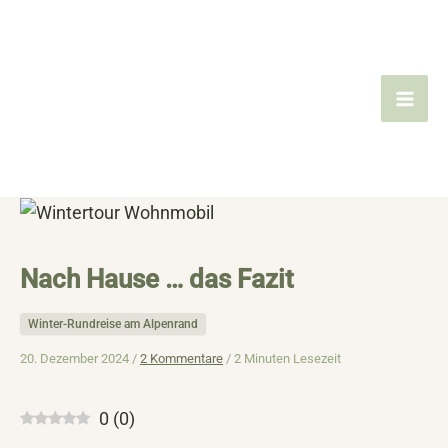
Zum
Inhalt
springen
Nach Hause … das Fazit
Winter-Rundreise am Alpenrand
20. Dezember 2024 /
2 Kommentare
/
2 Minuten Lesezeit
0
(
0
)