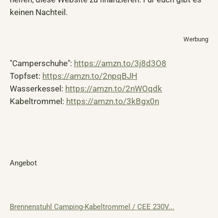
keinen Nachteil.
Werbung
"Camperschuhe":
https://amzn.to/3j8d3O8
Topfset:
https://amzn.to/2npqBJH
Wasserkessel:
https://amzn.to/2nWOqdk
Kabeltrommel:
https://amzn.to/3kBgx0n
Angebot
Brennenstuhl Camping-Kabeltrommel / CEE 230V...