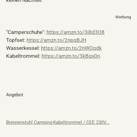
keinen Nachteil.
Werbung
"Camperschuhe":
https://amzn.to/3j8d3O8
Topfset:
https://amzn.to/2npqBJH
Wasserkessel:
https://amzn.to/2nWOqdk
Kabeltrommel:
https://amzn.to/3kBgx0n
Angebot
Brennenstuhl Camping-Kabeltrommel / CEE 230V...