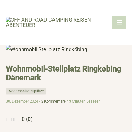
Zum
Inhalt
springen
Wohnmobil-Stellplatz Ringkøbing
Dänemark
Wohnmobil Stellplätze
30. Dezember 2024 /
2 Kommentare
/
3 Minuten Lesezeit
0
(
0
)