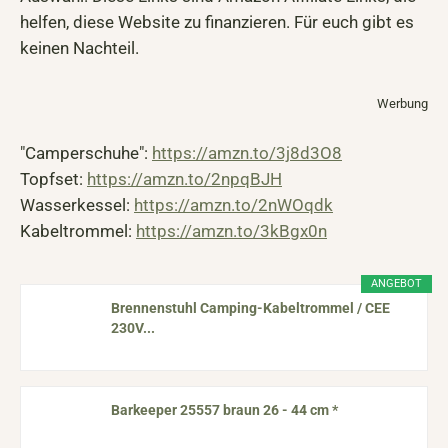
helfen, diese Website zu finanzieren. Für euch gibt es
keinen Nachteil.
Werbung
"Camperschuhe":
https://amzn.to/3j8d3O8
Topfset:
https://amzn.to/2npqBJH
Wasserkessel:
https://amzn.to/2nWOqdk
Kabeltrommel:
https://amzn.to/3kBgx0n
ANGEBOT
Brennenstuhl Camping-Kabeltrommel / CEE
230V...
Barkeeper 25557 braun 26 - 44 cm *