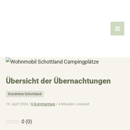
Zum
Inhalt
springen
Übersicht der Übernachtungen
Rundreise Schottland
10. April 2024 /
6 Kommentare
/
4 Minuten Lesezeit
0
(
0
)